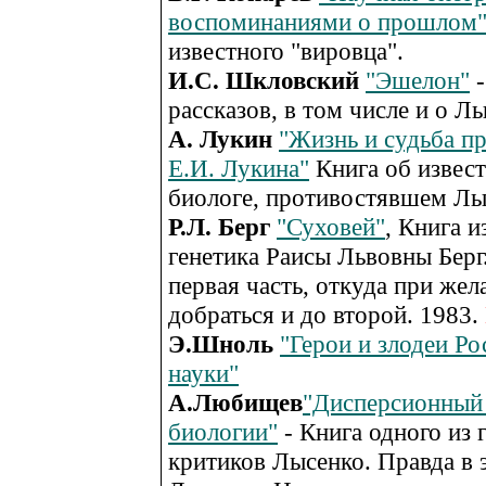
воспоминаниями о прошлом
известного "вировца".
И.С. Шкловский
"Эшелон"
-
рассказов, в том числе и о Л
А. Лукин
"Жизнь и судьба п
Е.И. Лукина"
Книга об извес
биологе, противостявшем Лы
Р.Л. Берг
"Суховей"
, Книга и
генетика Раисы Львовны Берг.
первая часть, откуда при жел
добраться и до второй. 1983.
Э.Шноль
"Герои и злодеи Ро
науки"
А.Любищев
"Дисперсионный 
биологии"
- Книга одного из 
критиков Лысенко. Правда в э