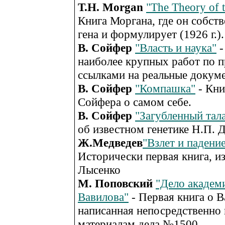
T.H. Morgan
"The Theory of 
Книга Моргана, где он собст
гена и формулирует (1926 г.).
В. Сойфер
"Власть и наука"
-
наиболее крупных работ по п
ссылками на реальные докум
В. Сойфер
"Компашка"
- Кни
Сойфера о самом себе.
В. Сойфер
"Загубленный тал
об известном генетике Н.П. 
Ж.Медведев
"Взлет и падени
Исторически первая книга, 
Лысенко
М. Поповский
"Дело академ
Вавилова"
- Первая книга о В
написанная непосредственно
материалам дела №1500