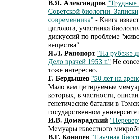
В.Я. Александров
"Трудные 
Советской биологии. Записки
современника"
- Книга извес
цитолога, участника биологи
дискуссий по проблеме "жив
вещества"
Я.Л. Рапопорт
"На рубеже д
Дело врачей 1953 г."
Не совсе
тоже интересно.
Г. Бердышев
"50 лет на арен
Мало кем цитируемые мемуар
которых, в частности, описа
генетические баталии в Томс
государственном университе
И.В. Домарадский
"Переве
Мемуары известного микроб
В.Г. Конарев
"Научная биогр