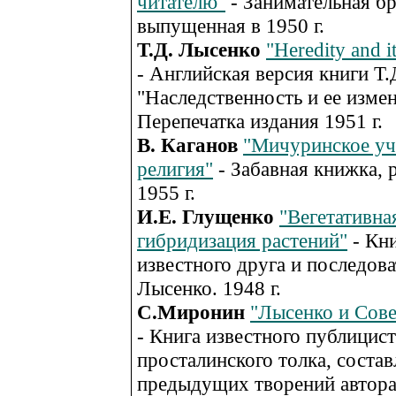
читателю"
- Занимательная б
выпущенная в 1950 г.
Т.Д. Лысенко
"Heredity and it
- Английская версия книги Т
"Наследственность и ее изме
Перепечатка издания 1951 г.
В. Каганов
"Мичуринское уч
религия"
- Забавная книжка, 
1955 г.
И.Е. Глущенко
"Вегетативна
гибридизация растений"
- Кн
известного друга и последова
Лысенко. 1948 г.
С.Миронин
"Лысенко и Сове
- Книга известного публицист
просталинского толка, состав
предыдущих творений автора