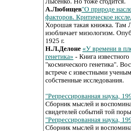
Лысенко. Но тоже сгодится.
А.Любищев
"О природе насл
факторов. Критическое иссле
Хорошая такая книжка. Там
изобличает мизологизм. Опуб
1925 г.
Н.Л.Делоне
«У времени в пл
генетика»
- Книга известного
"космического генетика". Во
встрече с известными ученым
собственные исследования.
"Репрессированная наука, 19
Сборник мыслей и воспомин
свидетелей событий той поры
"Репрессированная наука, 19
Сборник мыслей и воспомин