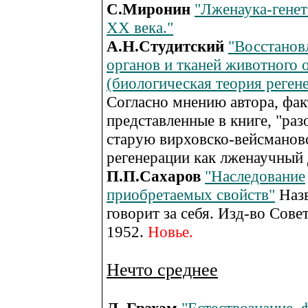
С.Миронин
"Лженаука-генет
XX века."
А.Н.Студитский
"Восстанов
органов и тканей животного 
(биологическая теория реген
Согласно мнению автора, фак
представленные в книге, "ра
старую вирховско-вейсмано
регенерации как лженаучный
П.П.Сахаров
"Наследование
приобретаемых свойств"
Наз
говорит за себя. Изд-во Совет
1952.
Новье.
Нечто среднее