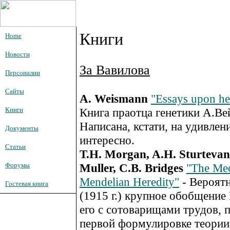
Книги
Home
Новости
За Вавилова
Персоналии
Сайты
A. Weismann
"Essays upon he
Книги
Книга праотца генетики А.Ве
Написана, кстати, на удивлени
Документы
интересно.
Статьи
T.H. Morgan, A.H. Sturtevant
Форумы
Muller, C.B. Bridges
"The Me
Mendelian Heredity"
- Вероятн
Гостевая книга
(1915 г.) крупное обобщени
его с сотоварищами трудов, 
первой формулировке теории 