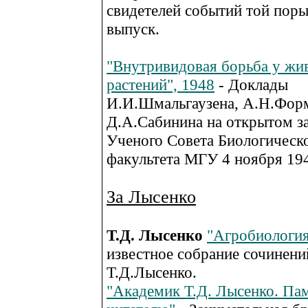
свидетелей событий той поры
выпуск.
"Внутривидовая борьба у жи
растений", 1948
- Доклады
И.И.Шмальгаузена, А.Н.Фор
Д.А.Сабинина на открытом з
Ученого Совета Биологическ
факультета МГУ 4 ноября 194
За Лысенко
Т.Д. Лысенко
"Агробиологи
известное собрание сочинени
Т.Д.Лысенко.
"Академик Т.Д. Лысенко. Па