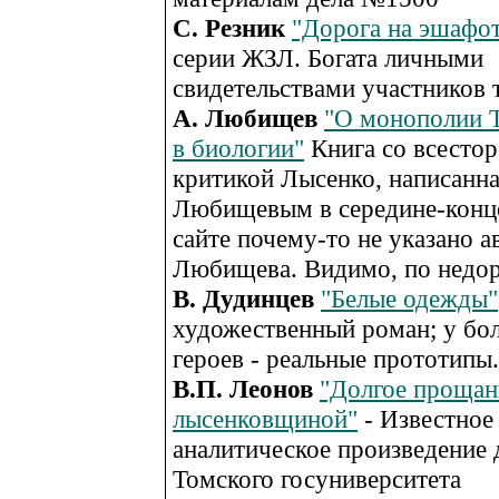
С. Резник
"Дорога на эшафо
серии ЖЗЛ. Богата личными
свидетельствами участников 
А. Любищев
"О монополии Т
в биологии"
Книга со всесто
критикой Лысенко, написанн
Любищевым в середине-конце 
сайте почему-то не указано а
Любищева. Видимо, по недо
В. Дудинцев
"Белые одежды"
художественный роман; у бо
героев - реальные прототипы.
В.П. Леонов
"Долгое прощан
лысенковщиной"
- Известное
аналитическое произведение 
Томского госуниверситета